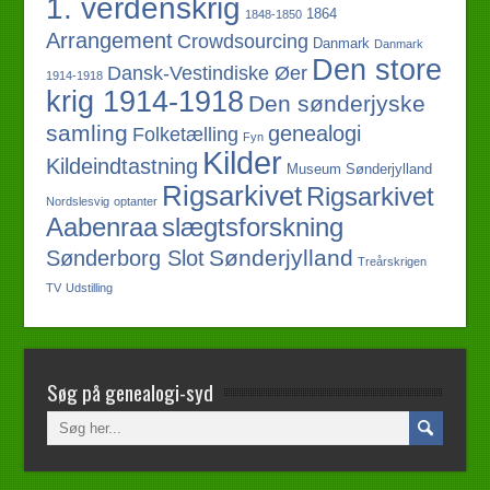
1. verdenskrig
1864
1848-1850
Arrangement
Crowdsourcing
Danmark
Danmark
Den store
Dansk-Vestindiske Øer
1914-1918
krig 1914-1918
Den sønderjyske
samling
genealogi
Folketælling
Fyn
Kilder
Kildeindtastning
Museum Sønderjylland
Rigsarkivet
Rigsarkivet
Nordslesvig
optanter
slægtsforskning
Aabenraa
Sønderjylland
Sønderborg Slot
Treårskrigen
TV
Udstilling
Søg på genealogi-syd