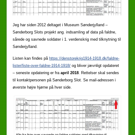
Jeg har siden 2012 deltaget i Museum Sønderjylland –
Sønderborg Slots projekt ang. indsamling af data på faldne,
sårede og savnede soldater i 1. verdenskrig med tilknytning til
Sønderjylland.
Listen kan findes på
https://denstorekrig1914-1918.dk/faldne-
lister/liste-over-faldne-1914-1918/
og bliver jævnligt opdateret
– seneste opdatering er fra
april 2018
. Rettelser skal sendes
til kontaktpersonen på Sønderborg Slot. Se mail-adressen i
øverste højre hjørne på hver side.
Klip fra liste over savnede og faldne soldater med tilknytning til