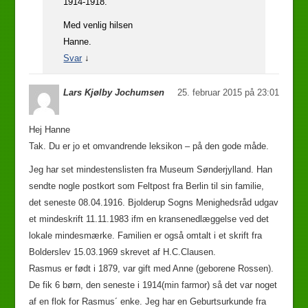
1914-1918.
Med venlig hilsen
Hanne.
Svar
↓
Lars Kjølby Jochumsen
25. februar 2015 på 23:01
Hej Hanne
Tak. Du er jo et omvandrende leksikon – på den gode måde.
Jeg har set mindestenslisten fra Museum Sønderjylland. Han
sendte nogle postkort som Feltpost fra Berlin til sin familie,
det seneste 08.04.1916. Bjolderup Sogns Menighedsråd udgav
et mindeskrift 11.11.1983 ifm en kransenedlæggelse ved det
lokale mindesmærke. Familien er også omtalt i et skrift fra
Bolderslev 15.03.1969 skrevet af H.C.Clausen.
Rasmus er født i 1879, var gift med Anne (geborene Rossen).
De fik 6 børn, den seneste i 1914(min farmor) så det var noget
af en flok for Rasmus´ enke. Jeg har en Geburtsurkunde fra