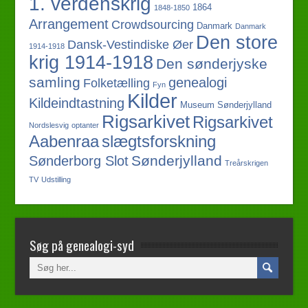
1. verdenskrig
1864
1848-1850
Arrangement
Crowdsourcing
Danmark
Danmark
Den store
Dansk-Vestindiske Øer
1914-1918
krig 1914-1918
Den sønderjyske
samling
genealogi
Folketælling
Fyn
Kilder
Kildeindtastning
Museum Sønderjylland
Rigsarkivet
Rigsarkivet
Nordslesvig
optanter
slægtsforskning
Aabenraa
Sønderjylland
Sønderborg Slot
Treårskrigen
TV
Udstilling
Søg på genealogi-syd