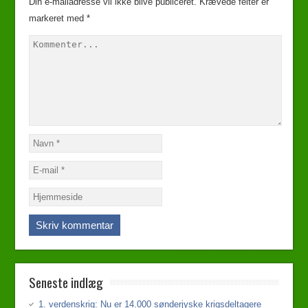
Din e-mailadresse vil ikke blive publiceret.
Krævede felter er
markeret med
*
Seneste indlæg
1. verdenskrig: Nu er 14.000 sønderjyske krigsdeltagere