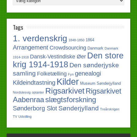
Tags
1. verdenskrig
1864
1848-1850
Arrangement
Crowdsourcing
Danmark
Danmark
Den store
Dansk-Vestindiske Øer
1914-1918
krig 1914-1918
Den sønderjyske
samling
genealogi
Folketælling
Fyn
Kilder
Kildeindtastning
Museum Sønderjylland
Rigsarkivet
Rigsarkivet
Nordslesvig
optanter
slægtsforskning
Aabenraa
Sønderjylland
Sønderborg Slot
Treårskrigen
TV
Udstilling