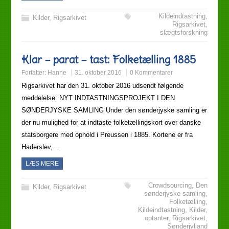
Kildeindtastning
,
Kilder
,
Rigsarkivet
Rigsarkivet
,
slægtsforskning
Klar – parat – tast: Folketælling 1885
Forfatter:
Hanne
31. oktober 2016
0 Kommentarer
Rigsarkivet har den 31. oktober 2016 udsendt følgende
meddelelse: NYT INDTASTNINGSPROJEKT I DEN
SØNDERJYSKE SAMLING Under den sønderjyske samling er
der nu mulighed for at indtaste folketællingskort over danske
statsborgere med ophold i Preussen i 1885. Kortene er fra
Haderslev,…
LÆS MERE
Crowdsourcing
,
Den
Kilder
,
Rigsarkivet
sønderjyske samling
,
Folketælling
,
Kildeindtastning
,
Kilder
,
optanter
,
Rigsarkivet
,
Sønderjylland