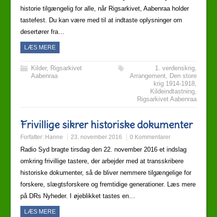
historie tilgængelig for alle, når Rigsarkivet, Aabenraa holder
tastefest. Du kan være med til at indtaste oplysninger om
desertører fra…
LÆS MERE
Kilder
,
Rigsarkivet
1. verdenskrig
,
Aabenraa
Arrangement
,
Den store
krig 1914-1918
,
Kildeindtastning
,
Rigsarkivet Aabenraa
Frivillige sikrer historiske dokumenter
Forfatter:
Hanne
23. november 2016
0 Kommentarer
Radio Syd bragte tirsdag den 22. november 2016 et indslag
omkring frivillige tastere, der arbejder med at transskribere
historiske dokumenter, så de bliver nemmere tilgængelige for
forskere, slægtsforskere og fremtidige generationer. Læs mere
på DRs Nyheder. I øjeblikket tastes en…
LÆS MERE