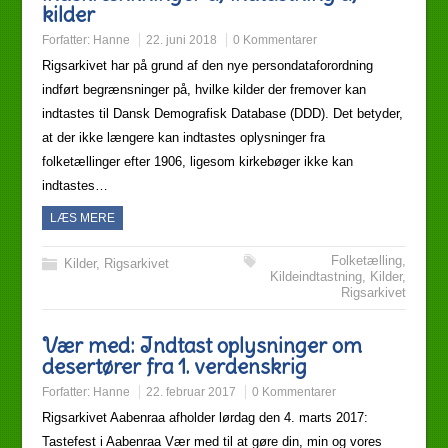
kilder
Forfatter:
Hanne
22. juni 2018
0 Kommentarer
Rigsarkivet har på grund af den nye persondataforordning
indført begrænsninger på, hvilke kilder der fremover kan
indtastes til Dansk Demografisk Database (DDD). Det betyder,
at der ikke længere kan indtastes oplysninger fra
folketællinger efter 1906, ligesom kirkebøger ikke kan
indtastes…
LÆS MERE
Folketælling
,
Kilder
,
Rigsarkivet
Kildeindtastning
,
Kilder
,
Rigsarkivet
Vær med: Indtast oplysninger om
desertører fra 1. verdenskrig
Forfatter:
Hanne
22. februar 2017
0 Kommentarer
Rigsarkivet Aabenraa afholder lørdag den 4. marts 2017:
Tastefest i Aabenraa Vær med til at gøre din, min og vores