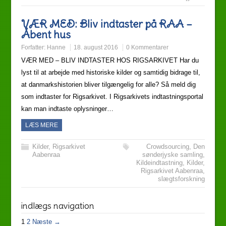
VÆR MED: Bliv indtaster på RAA –
Åbent hus
Forfatter:
Hanne
18. august 2016
0 Kommentarer
VÆR MED – BLIV INDTASTER HOS RIGSARKIVET Har du
lyst til at arbejde med historiske kilder og samtidig bidrage til,
at danmarkshistorien bliver tilgængelig for alle? Så meld dig
som indtaster for Rigsarkivet. I Rigsarkivets indtastningsportal
kan man indtaste oplysninger…
LÆS MERE
Kilder
,
Rigsarkivet
Crowdsourcing
,
Den
Aabenraa
sønderjyske samling
,
Kildeindtastning
,
Kilder
,
Rigsarkivet Aabenraa
,
slægtsforskning
indlægs navigation
1
2
Næste →