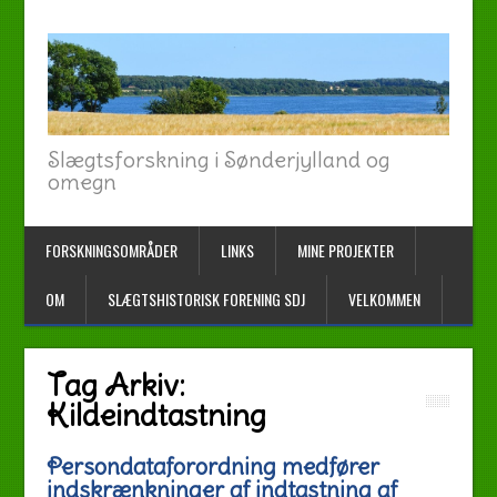
Slægtsforskning i Sønderjylland og
omegn
FORSKNINGSOMRÅDER
LINKS
MINE PROJEKTER
OM
SLÆGTSHISTORISK FORENING SDJ
VELKOMMEN
Tag Arkiv:
Kildeindtastning
Persondataforordning medfører
indskrænkninger af indtastning af