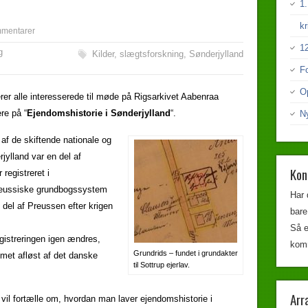
1.
kr
mentarer
12
g
Kilder
,
slægtsforskning
,
Sønderjylland
F
Op
erer alle interesserede til møde på Rigsarkivet Aabenraa
re på “
Ejendomshistorie i Sønderjylland
“.
Ny
af de skiftende nationale og
jylland var en del af
Kon
registreret i
preussiske grundbogssystem
Har 
 del af Preussen efter krigen
bare
Så e
gistreringen igen ændres,
komm
Grundrids – fundet i grundakter
met afløst af det danske
til Sottrup ejerlav.
Arr
 vil fortælle om, hvordan man laver ejendomshistorie i