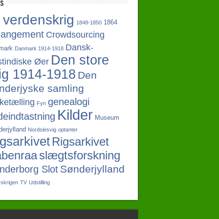
s
 verdenskrig
1864
1848-1850
rangement
Crowdsourcing
Dansk-
mark
Danmark 1914-1918
Den store
tindiske Øer
ig 1914-1918
Den
nderjyske samling
genealogi
ketælling
Fyn
Kilder
ldeindtastning
Museum
erjylland
Nordslesvig
optanter
gsarkivet
Rigsarkivet
slægtsforskning
benraa
Sønderjylland
nderborg Slot
rskrigen
TV
Udstilling