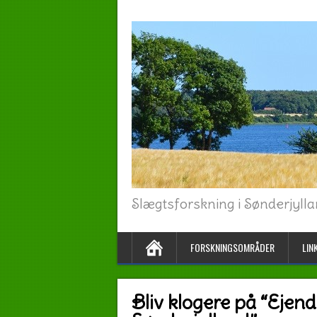
Slægtsforskning i Sønderjyl
FORSKNINGSOMRÅDER
LIN
Bliv klogere på “Ejend