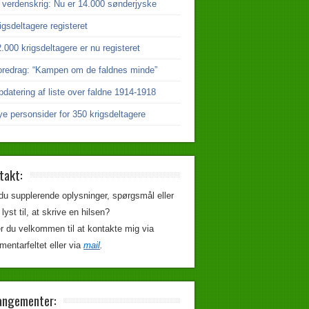
 verdenskrig: Nu er 14.000 sønderjyske
igsdeltagere registeret
.000 krigsdeltagere er nu registeret
oredrag: “Kampen om de faldnes minde”
datering af liste over faldne 1914-1918
e personsider for 350 krigsdeltagere
takt:
du supplerende oplysninger, spørgsmål eller
 lyst til, at skrive en hilsen?
r du velkommen til at kontakte mig via
entarfeltet eller via
mail
.
angementer: