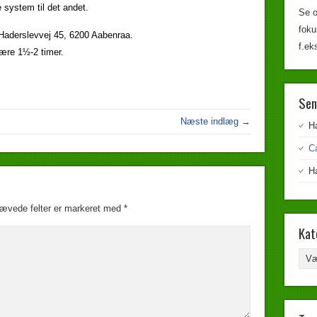
 system til det andet.
Se o
foku
 Haderslevvej 45, 6200 Aabenraa.
f.ek
være 1½-2 timer.
Sen
Næste indlæg →
H
C
H
ævede felter er markeret med
*
Kat