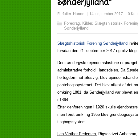
Sønderjylland”
Forfatter:
Hanne
14. september 2017
0 Kom
Foredrag
,
Kilder
,
Slægtshistorisk Forenin
Sønderjylland
Slægtshistorisk Forening Sønderjylland
invit
torsdag den 21. september 2017 og bliv kloge
Den sønderjyske ejendomshistorie er præget 
administrative forhold i landsdelen. Da Sønder
hertugdømmet Slesvig, blev ejendomshandler 
pantebogssystemet. Det blev afløst af det 
omkring 1881, da Sønderjylland var blevet en
i 1864.
Efter genforeningen i 1920 skulle ejendomsre
men først omkring 1955 blev grundbogssyste
tingbogssystem.
Leo Vinther Pedersen
, Rigsarkivet Aabenraa,