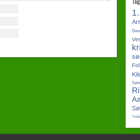
Tag
1.
Ar
Dan
Ves
kr
sø
Fol
Ki
Sønd
Ri
Aa
Sø
Treå