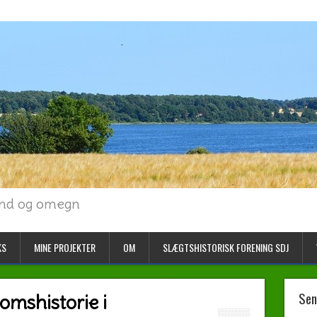
land og omegn
KS
MINE PROJEKTER
OM
SLÆGTSHISTORISK FORENING SDJ
Sen
omshistorie i