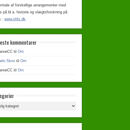
mtale af forskellige arrangementer med
s på bl.a. historie og slægtsforskning på
s.:
www.shfs.dk
.
este kommentarer
anneCC
til
Om
arlo Skov
til
Om
anneCC
til
Om
egorier