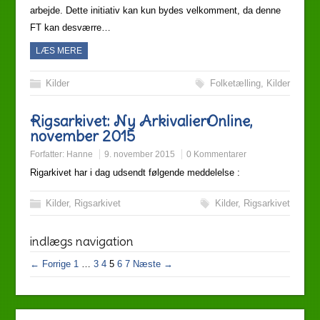
arbejde. Dette initiativ kan kun bydes velkomment, da denne
FT kan desværre…
LÆS MERE
Kilder
Folketælling
,
Kilder
Rigsarkivet: Ny ArkivalierOnline,
november 2015
Forfatter:
Hanne
9. november 2015
0 Kommentarer
Rigarkivet har i dag udsendt følgende meddelelse :
Kilder
,
Rigsarkivet
Kilder
,
Rigsarkivet
indlægs navigation
← Forrige
1
…
3
4
5
6
7
Næste →