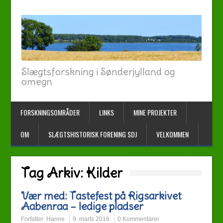
Slægtsforskning i Sønderjylland og
omegn
FORSKNINGSOMRÅDER
LINKS
MINE PROJEKTER
OM
SLÆGTSHISTORISK FORENING SDJ
VELKOMMEN
Tag Arkiv:
Kilder
Vær med: Tastefest på Rigsarkivet
Aabenraa – ledige pladser
Forfatter:
Hanne
9. marts 2016
0 Kommentarer