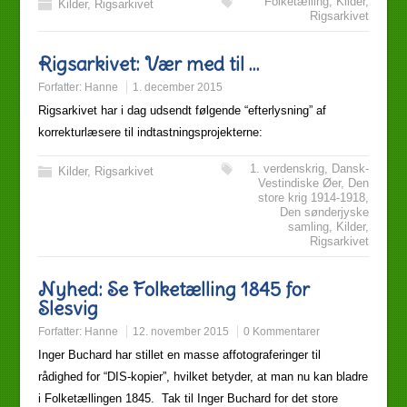
Folketælling
,
Kilder
,
Kilder
,
Rigsarkivet
Rigsarkivet
Rigsarkivet: Vær med til …
Forfatter:
Hanne
1. december 2015
Rigsarkivet har i dag udsendt følgende “efterlysning” af
korrekturlæsere til indtastningsprojekterne:
1. verdenskrig
,
Dansk-
Kilder
,
Rigsarkivet
Vestindiske Øer
,
Den
store krig 1914-1918
,
Den sønderjyske
samling
,
Kilder
,
Rigsarkivet
Nyhed: Se Folketælling 1845 for
Slesvig
Forfatter:
Hanne
12. november 2015
0 Kommentarer
Inger Buchard har stillet en masse affotograferinger til
rådighed for “DIS-kopier”, hvilket betyder, at man nu kan bladre
i Folketællingen 1845. Tak til Inger Buchard for det store