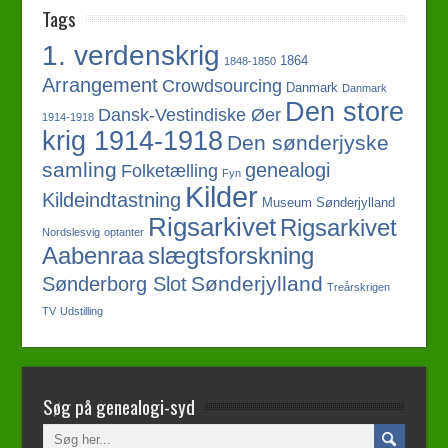
Tags
1. verdenskrig
1864
1848-1850
Arrangement
Crowdsourcing
Danmark
Danmark
Den store
Dansk-Vestindiske Øer
1914-1918
krig 1914-1918
Den sønderjyske
samling
genealogi
Folketælling
Fyn
Kilder
Kildeindtastning
Museum Sønderjylland
Rigsarkivet
Rigsarkivet
Nordslesvig
optanter
slægtsforskning
Aabenraa
Sønderjylland
Sønderborg Slot
Treårskrigen
TV
Udstilling
Søg på genealogi-syd