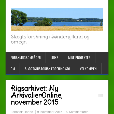
Slægtsforskning i Sønderjylland og
omegn
FORSKNINGSOMRÅDER
LINKS
MINE PROJEKTER
OM
SLÆGTSHISTORISK FORENING SDJ
VELKOMMEN
Rigsarkivet: Ny
ArkivalierOnline,
november 2015
Forfatter:
Hanne
9. november 2015
0 Kommentarer