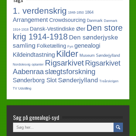
1. verdenskrig
1864
1848-1850
Arrangement
Crowdsourcing
Danmark
Danmark
Den store
Dansk-Vestindiske Øer
1914-1918
krig 1914-1918
Den sønderjyske
samling
genealogi
Folketælling
Fyn
Kilder
Kildeindtastning
Museum Sønderjylland
Rigsarkivet
Rigsarkivet
Nordslesvig
optanter
slægtsforskning
Aabenraa
Sønderjylland
Sønderborg Slot
Treårskrigen
TV
Udstilling
Søg på genealogi-syd